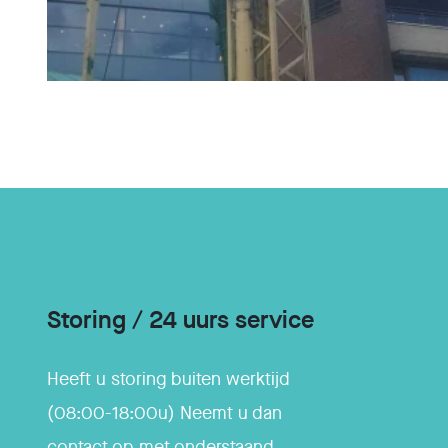
Storing / 24 uurs service
Heeft u storing buiten werktijd
(08:00-18:00u) Neemt u dan
contact op met onderstaand