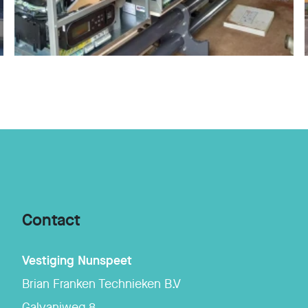
Contact
Vestiging
Nunspeet
Brian Franken Technieken B.V
Galvaniweg 8