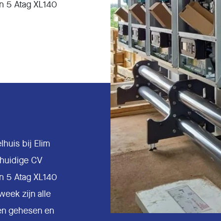
an 5 Atag XL140
huis bij Elim
 huidige CV
an 5 Atag XL140
eek zijn alle
en gehesen en